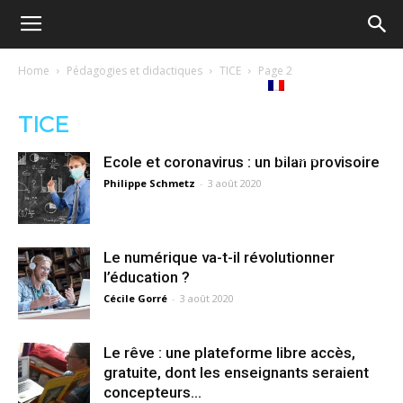
Ecole
Home
Pédagogies et didactiques
TICE
Page 2
re
Tribunes
Médiathèque
Livres
démocratique
TICE
ue
Français
Ecole et coronavirus : un bilan provisoire
–
Philippe Schmetz
-
3 août 2020
Democratische
Le numérique va-t-il révolutionner
l’éducation ?
Cécile Gorré
-
3 août 2020
school
Le rêve : une plateforme libre accès,
gratuite, dont les enseignants seraient
concepteurs…