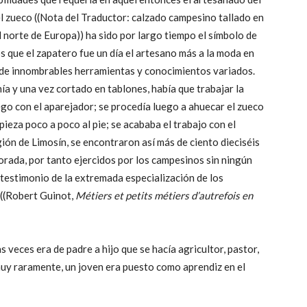
el zueco ((Nota del Traductor: calzado campesino tallado en
 norte de Europa)) ha sido por largo tiempo el símbolo de
s que el zapatero fue un día el artesano más a la moda en
o de innombrables herramientas y conocimientos variados.
a y una vez cortado en tablones, había que trabajar la
ego con el aparejador; se procedía luego a ahuecar el zueco
 pieza poco a poco al pie; se acababa el trabajo con el
gión de Limosín, se encontraron así más de ciento dieciséis
orada, por tanto ejercidos por los campesinos sin ningún
 testimonio de la extremada especialización de los
 ((Robert Guinot,
Métiers et petits métiers d’autrefois en
 veces era de padre a hijo que se hacía agricultor, pastor,
muy raramente, un joven era puesto como aprendiz en el