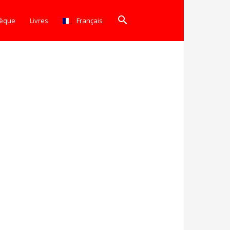
hèque
Livres
Français