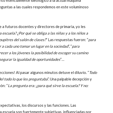
nto esencialmente ideológico a la actual máquina
eguntas a las cuales respondemos en este voluminoso
 a futuros docentes y directores de primaria, yo les
a escuela? ¿Por qué se obliga a las niñas y a los niños a
pupitres del salón de clases?
” Las respuestas fueron: “
para
r a cada uno tomar un lugar en la sociedad
”, “
para
recer a los jóvenes la posibilidad de escoger su camino
segurar la igualdad de oportunidades
”…
ecciones! Al pasar algunos minutos detuve el diluvio. “
Todo
del todo lo que les preguntaba
”. Una palpable decepción y
ón: “
La pregunta era: ¿para qué sirve la escuela? Y no:
expectativas, los discursos y las funciones. Las
a escuela son fuertemente subjetivas, influenciadas por