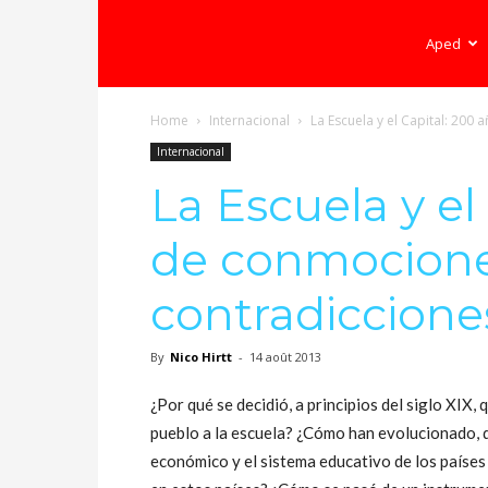
Ecole
Aped
Home
Internacional
La Escuela y el Capital: 200
démocratique
Internacional
La Escuela y el
–
de conmocione
contradiccione
Democratische
By
Nico Hirtt
-
14 août 2013
school
¿Por qué se decidió, a principios del siglo XIX, q
pueblo a la escuela? ¿Cómo han evolucionado, d
económico y el sistema educativo de los países 