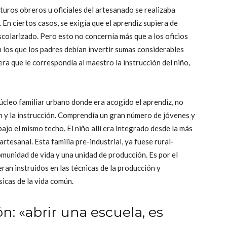
futuros obreros u oficiales del artesanado se realizaba
 En ciertos casos, se exigía que el aprendiz supiera de
escolarizado. Pero esto no concernía más que a los oficios
n los que los padres debían invertir sumas considerables
era que le correspondía al maestro la instrucción del niño,
úcleo familiar urbano donde era acogido el aprendiz, no
n y la instrucción. Comprendía un gran número de jóvenes y
ajo el mismo techo. El niño allí era integrado desde la más
artesanal. Esta familia pre-industrial, ya fuese rural-
omunidad de vida y una unidad de producción. Es por el
 eran instruidos en las técnicas de la producción y
sicas de la vida común.
: «abrir una escuela, es