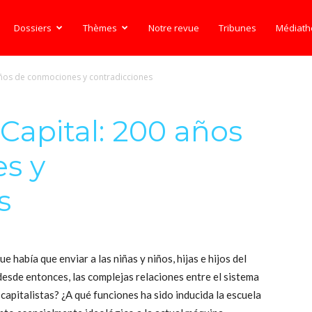
Dossiers
Thèmes
Notre revue
Tribunes
Médiat
 años de conmociones y contradicciones
 Capital: 200 años
s y
s
ue había que enviar a las niñas y niños, hijas e hijos del
esde entonces, las complejas relaciones entre el sistema
capitalistas? ¿A qué funciones ha sido inducida la escuela