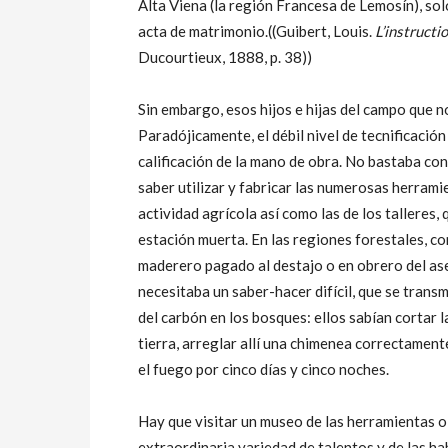
Alta Viena (la región Francesa de Lemosín), sol
acta de matrimonio.((Guibert, Louis.
L’instructi
Ducourtieux, 1888, p. 38))
Sin embargo, esos hijos e hijas del campo que n
Paradójicamente, el débil nivel de tecnificació
calificación de la mano de obra. No bastaba con 
saber utilizar y fabricar las numerosas herramie
actividad agrícola así como las de los talleres,
estación muerta. En las regiones forestales, c
maderero pagado al destajo o en obrero del aser
necesitaba un saber-hacer difícil, que se trans
del carbón en los bosques: ellos sabían cortar l
tierra, arreglar allí una chimenea correctamen
el fuego por cinco días y cinco noches.
Hay que visitar un museo de las herramientas o
extraordinaria variedad de talentos y de las ha