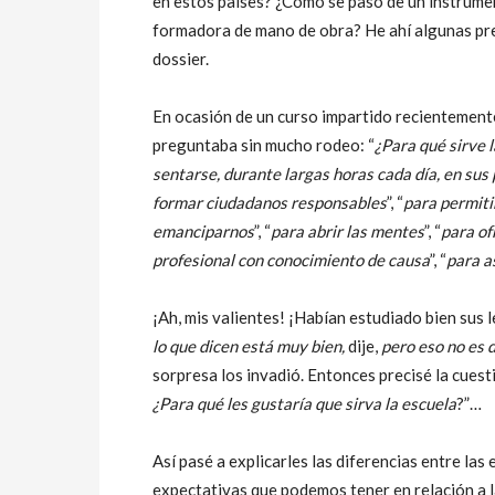
en estos países? ¿Cómo se pasó de un instrume
formadora de mano de obra? He ahí algunas pr
dossier.
En ocasión de un curso impartido recientemente
preguntaba sin mucho rodeo: “
¿Para qué sirve l
sentarse, durante largas horas cada día, en sus 
formar ciudadanos responsables
”, “
para permiti
emanciparnos
”, “
para abrir las mentes
”, “
para of
profesional con conocimiento de causa
”, “
para a
¡Ah, mis valientes! ¡Habían estudiado bien sus l
lo que dicen está muy bien,
dije,
pero eso no es 
sorpresa los invadió. Entonces precisé la cuesti
¿Para qué les gustaría que sirva la escuela
?”…
Así pasé a explicarles las diferencias entre las 
expectativas que podemos tener en relación a l