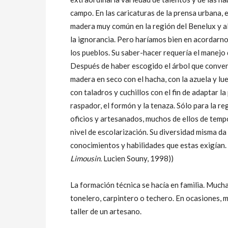
campo. En las caricaturas de la prensa urbana, 
madera muy común en la región del Benelux y al
la ignorancia. Pero haríamos bien en acordarno
los pueblos. Su saber-hacer requería el manej
Después de haber escogido el árbol que convení
madera en seco con el hacha, con la azuela y lu
con taladros y cuchillos con el fin de adaptar la
raspador, el formón y la tenaza. Sólo para la re
oficios y artesanados, muchos de ellos de temp
nivel de escolarización. Su diversidad misma da
conocimientos y habilidades que estas exigían.
Limousin.
Lucien Souny, 1998))
La formación técnica se hacía en familia. Muchas
tonelero, carpintero o techero. En ocasiones, 
taller de un artesano.