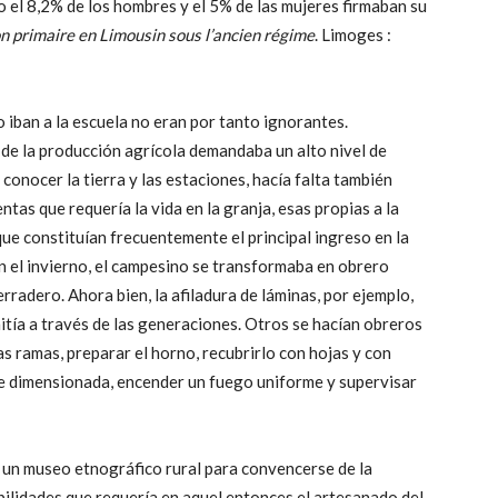
o el 8,2% de los hombres y el 5% de las mujeres firmaban su
on primaire en Limousin sous l’ancien régime
. Limoges :
o iban a la escuela no eran por tanto ignorantes.
n de la producción agrícola demandaba un alto nivel de
conocer la tierra y las estaciones, hacía falta también
ntas que requería la vida en la granja, esas propias a la
 que constituían frecuentemente el principal ingreso en la
on el invierno, el campesino se transformaba en obrero
radero. Ahora bien, la afiladura de láminas, por ejemplo,
mitía a través de las generaciones. Otros se hacían obreros
as ramas, preparar el horno, recubrirlo con hojas y con
te dimensionada, encender un fuego uniforme y supervisar
 un museo etnográfico rural para convencerse de la
bilidades que requería en aquel entonces el artesanado del