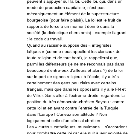
peuvent s’appuyer sur la loi. Cette loi, qui, dans un
mode de production capitaliste, n’est pas
mécaniquement un élément de la superstructure
bourgeoise (pour faire plaisir). La loi est le fruit de
rapports de force à un moment donné dans la
société (la dialectique chers amis) ; exemple flagrant
: le code du travail.
Quand au racisme supposé des « intégristes
laïques » (comme nous appellent les cléricaux de
toute religion et de tout bord), je rappellerai que,
parmi les défenseurs (je ne me reconnais pas dans
beaucoup d’entre-eux d’ailleurs et alors ?) de la loi
sur le port de signes religieux à l’école, il y a très
certainement des gens peu clairs avec certains
français, mais que dans les opposants il y a le FN et
de Villier. Sans aller à l’extrème-droite, regardons la
position du très démocrate-chrétien Bayrou : contre
cette loi et en avant contre l’entrée de la Turquie
dans l’Europe ! Curieux son attitude ? Non
logiquement celle d’un clérical chrétien.
Les « curés » catholiques, musulmans… s’accordent
pour combattre cette loi car elle nuit à leur volonté de