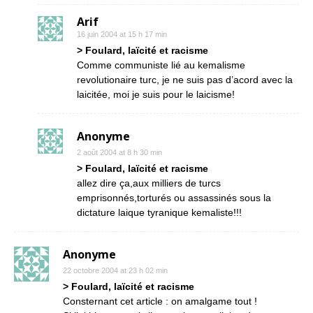
Arif
16 juin 2004 at 15 h 17 min
> Foulard, laïcité et racisme
Comme communiste lié au kemalisme
revolutionaire turc, je ne suis pas d’acord avec la
laicitée, moi je suis pour le laicisme!
Anonyme
2 août 2004 at 8 h 30 min
> Foulard, laïcité et racisme
allez dire ça,aux milliers de turcs
emprisonnés,torturés ou assassinés sous la
dictature laique tyranique kemaliste!!!
Anonyme
22 octobre 2004 at 23 h 02 min
> Foulard, laïcité et racisme
Consternant cet article : on amalgame tout !