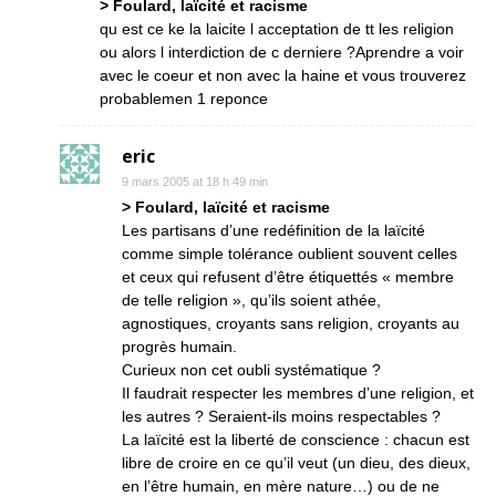
> Foulard, laïcité et racisme
qu est ce ke la laicite l acceptation de tt les religion
ou alors l interdiction de c derniere ?Aprendre a voir
avec le coeur et non avec la haine et vous trouverez
probablemen 1 reponce
eric
9 mars 2005 at 18 h 49 min
> Foulard, laïcité et racisme
Les partisans d’une redéfinition de la laïcité
comme simple tolérance oublient souvent celles
et ceux qui refusent d’être étiquettés « membre
de telle religion », qu’ils soient athée,
agnostiques, croyants sans religion, croyants au
progrès humain.
Curieux non cet oubli systématique ?
Il faudrait respecter les membres d’une religion, et
les autres ? Seraient-ils moins respectables ?
La laïcité est la liberté de conscience : chacun est
libre de croire en ce qu’il veut (un dieu, des dieux,
en l’être humain, en mère nature…) ou de ne