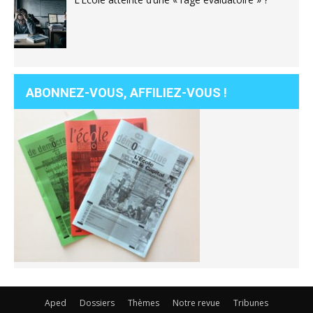
ABONNEZ-VOUS, AFFILIEZ-VOUS !
Aped
Dossiers
Thèmes
Notre revue
Tribunes