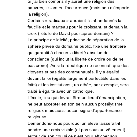
Si j’ai bien compris il y aurait une religion des
pauvres, l’islam en l’occurrence (mais peu m’importe
la religion).
Certains « radicaux » auraient-ils abandonnés la
faucille et le marteau pour le croissant, et demain la
croix (l’étoile de David pour après-demain) ?
Le principe de laïcité, principe de séparation de la
sphère privée du domaine public, fixe une frontière
qui garantit à chacun la liberté absolue de
conscience (qui inclut la liberté de croire ou de ne
pas croire). Ainsi la république ne reconnaît que des
citoyens et pas des communautés. Il y a égalité
devant la loi (égalité largement perfectible dans les
faits) et les institutions ; un athée, par exemple, sera
traité à égalité avec un catholique.
L’école, lieu qui devrait être un lieu d’émancipation,
ne peut accepter en son sein aucun prosélytisme
religieux mais aussi aucun signe d’appartenance
religieuse.
Demandons-nous pourquoi un élève laisserait-il
pendre une croix visible (et pas sous un vêtement)
autour de son cou si ce n’est pour afficher son