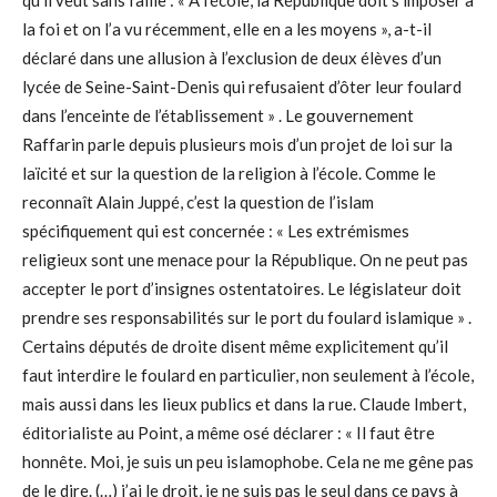
qu’il veut sans faille : « A l’école, la République doit s’imposer à
la foi et on l’a vu récemment, elle en a les moyens », a-t-il
déclaré dans une allusion à l’exclusion de deux élèves d’un
lycée de Seine-Saint-Denis qui refusaient d’ôter leur foulard
dans l’enceinte de l’établissement » . Le gouvernement
Raffarin parle depuis plusieurs mois d’un projet de loi sur la
laïcité et sur la question de la religion à l’école. Comme le
reconnaît Alain Juppé, c’est la question de l’islam
spécifiquement qui est concernée : « Les extrémismes
religieux sont une menace pour la République. On ne peut pas
accepter le port d’insignes ostentatoires. Le législateur doit
prendre ses responsabilités sur le port du foulard islamique » .
Certains députés de droite disent même explicitement qu’il
faut interdire le foulard en particulier, non seulement à l’école,
mais aussi dans les lieux publics et dans la rue. Claude Imbert,
éditorialiste au Point, a même osé déclarer : « Il faut être
honnête. Moi, je suis un peu islamophobe. Cela ne me gêne pas
de le dire. (…) j’ai le droit, je ne suis pas le seul dans ce pays à