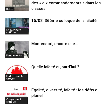
des « dix commandements » dans les
classes
Brève
15/03: 36ème colloque de la laïcité
Citoyenneté
critique
Montessori, encore elle…
Fondamental
Quelle laïcité aujourd’hui ?
Endoctriner le
citoyen
Egalité, diversité, laïcité : les défis du
pluriel
Citoyenneté
critique