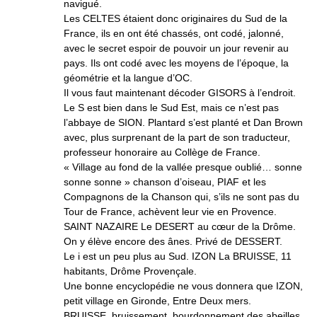
navigué.
Les CELTES étaient donc originaires du Sud de la
France, ils en ont été chassés, ont codé, jalonné,
avec le secret espoir de pouvoir un jour revenir au
pays. Ils ont codé avec les moyens de l’époque, la
géométrie et la langue d’OC.
Il vous faut maintenant décoder GISORS à l’endroit.
Le S est bien dans le Sud Est, mais ce n’est pas
l’abbaye de SION. Plantard s’est planté et Dan Brown
avec, plus surprenant de la part de son traducteur,
professeur honoraire au Collège de France.
« Village au fond de la vallée presque oublié… sonne
sonne sonne » chanson d’oiseau, PIAF et les
Compagnons de la Chanson qui, s’ils ne sont pas du
Tour de France, achèvent leur vie en Provence.
SAINT NAZAIRE Le DESERT au cœur de la Drôme.
On y élève encore des ânes. Privé de DESSERT.
Le i est un peu plus au Sud. IZON La BRUISSE, 11
habitants, Drôme Provençale.
Une bonne encyclopédie ne vous donnera que IZON,
petit village en Gironde, Entre Deux mers.
BRUISSE, bruissement, bourdonnement des abeilles.