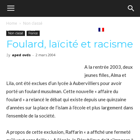
Ecole
Home
Non classé
Notre
Tribunes
Médiathèque
Livres
Non classé
France
démocratique
Foulard, laïcité et racisme
revue
Français
By
aped ovds
-
2 mars 2004
–
A la rentrée 2003, deux
jeunes filles, Alma et
Lila, ont été exclues d’un lycée à Aubervilliers pour avoir
Democratische
porté un foulard musulman. Cette nouvelle « affaire du
foulard » a relancé le débat qui existe depuis une quinzaine
d’années sur la place de l’islam à l’école et plus largement dans
school
l’ensemble de la société.
A propos de cette exclusion, Raffarin « a affiché une fermeté