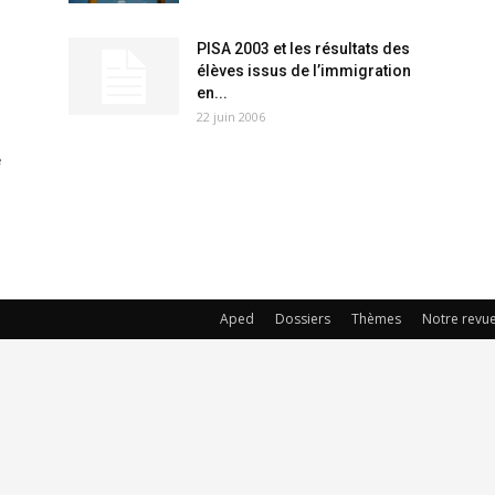
PISA 2003 et les résultats des
élèves issus de l’immigration
en...
22 juin 2006
e
Aped
Dossiers
Thèmes
Notre revu