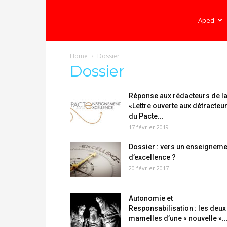
Ecole
Aped
Home
Dossier
démocratique
Dossier
Réponse aux rédacteurs de l
–
«Lettre ouverte aux détracteu
du Pacte...
17 février 2019
Democratische
Dossier : vers un enseigneme
d’excellence ?
20 février 2017
school
Autonomie et
Responsabilisation : les deux
mamelles d’une « nouvelle »..