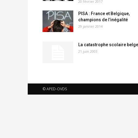
20 février 2017
PISA : France et Belgique,
champions de l’inégalité
29 janvier 2014
La catastrophe scolaire belg
21 juin 2003
© APED-OVDS