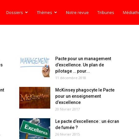
Dossiers
Thèmes
Notre revue
Tribunes
Médiat
a
Pacte pour un management
rs
d’excellence. Un plan de
pilotage … pour...
11 décembre 2018
nt
McKinsey phagocyte le Pacte
pour un enseignement
d’excellence
20 février 2017
Le pacte d’excellence : un écran
de fumée ?
.
26 février 2015