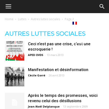
Ecole
Home
Luttes
Autres luttes sociales
Page 2
re
Tribunes
Médiathèque
Livres
démocratique
AUTRES LUTTES SOCIALES
ue
Français
Ceci n’est pas une crise, c’est une
–
escroquerie !
APED OVDS
-
13 mars 2013
Democratische
Manifestation et désinformation
Cécile Gorré
-
26 avril 2013
school
Après le temps des promesses, voici
revenu celui des désillusions
Jean-Noël Delplanque
-
13 septembre 2009