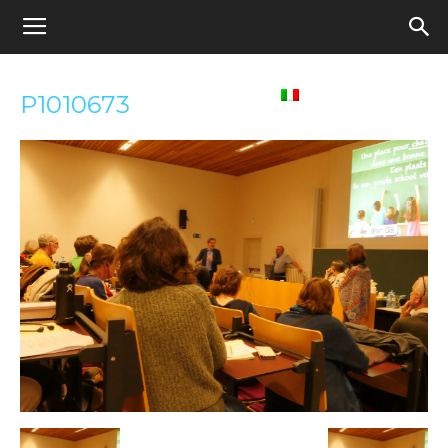
Appel
Home
Italiano
P1010673
pour
une
école
démocratique