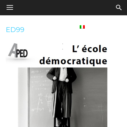
Appel
Home
Italiano
ED99
pour
une
école
démocratique