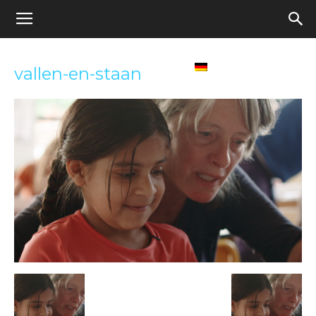
Appel
Home
Deutsch
vallen-en-staan
pour
une
école
démocratique