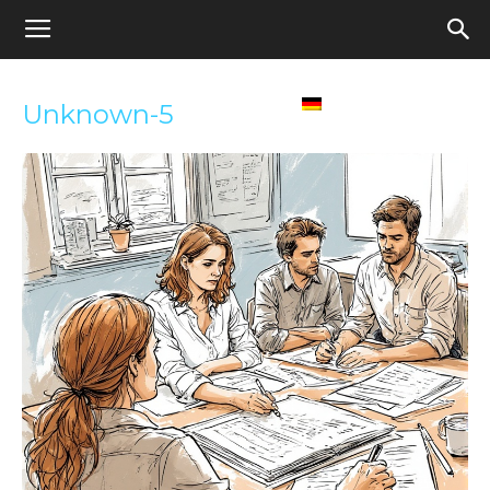
Appel
Home
Deutsch
Unknown-5
pour
une
école
démocratique