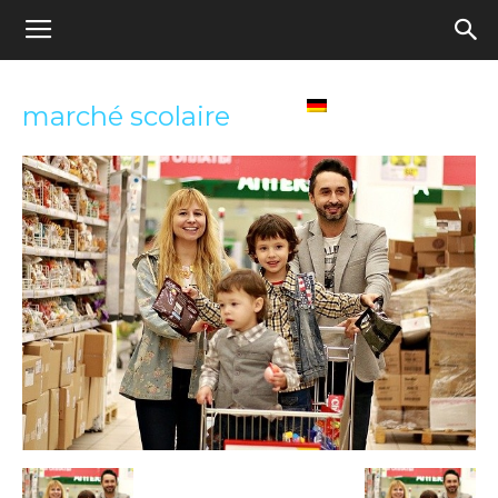
Appel
Home
Deutsch
marché scolaire
pour
une
école
démocratique