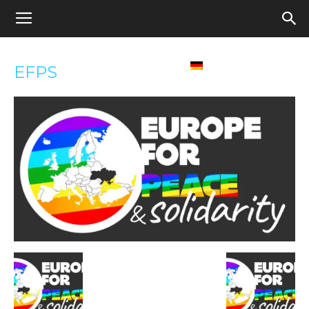
Appel
Home
Deutsch
EFPS
pour
une
école
démocratique