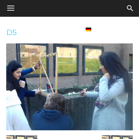
Appel
Home
Deutsch
D5
pour
une
école
démocratique