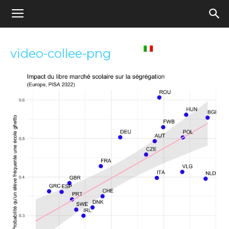
Appel
Home
Italiano
video-collee-png
pour
une
école
démocratique