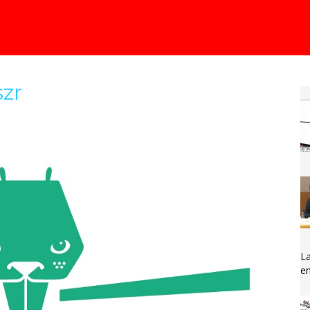
zr
La
en