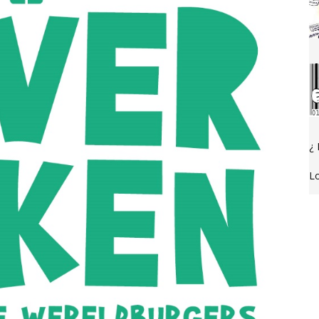
¿ 
Lo