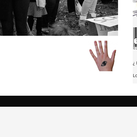
¿ 
Lo