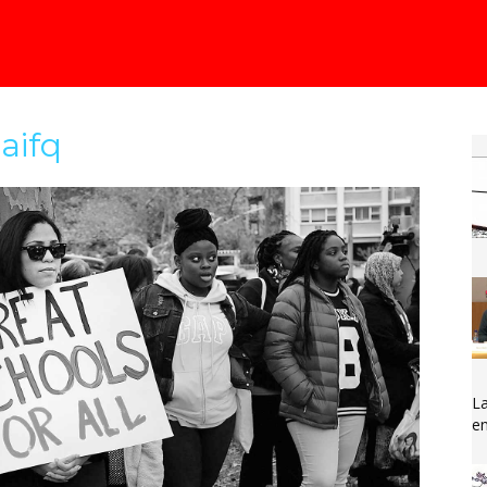
aifq
La
en