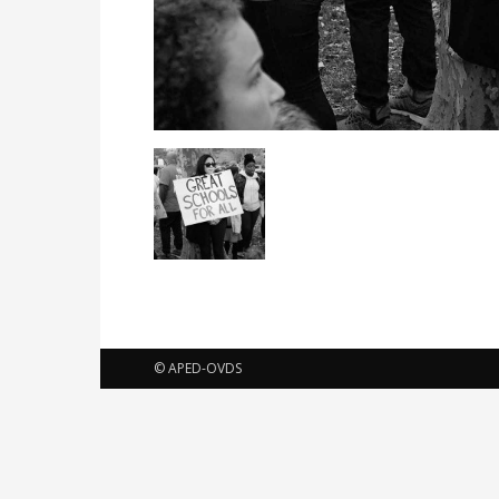
© APED-OVDS