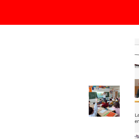
La
en