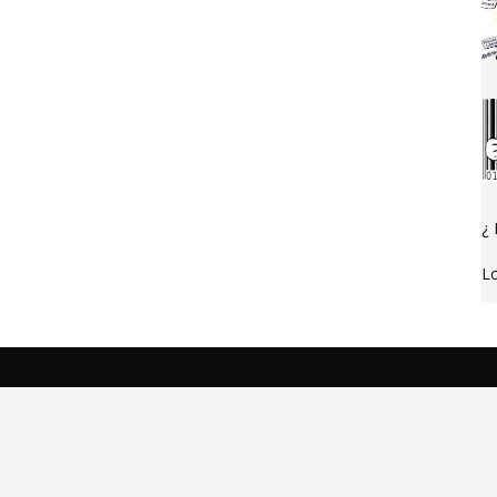
¿ 
Lo