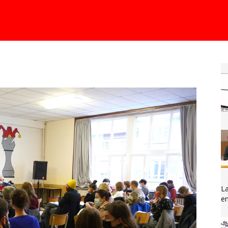
La
en