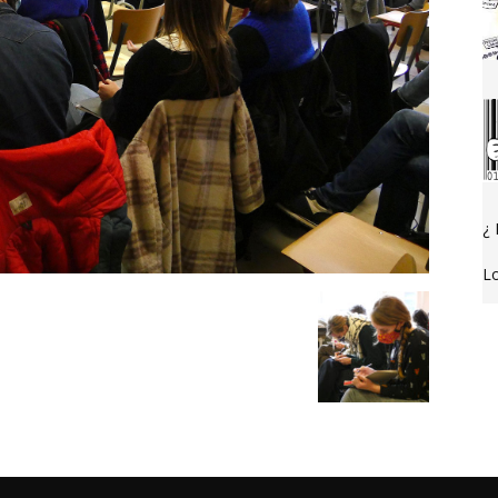
¿ 
Lo