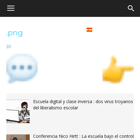
Appel
Home
Español
.png
pour
une
école
Escuela digital y clase inversa : dos virus troyanos
del liberalismo escolar
démocratique
Conferencia Nico Hirtt : La escuela bajo el control