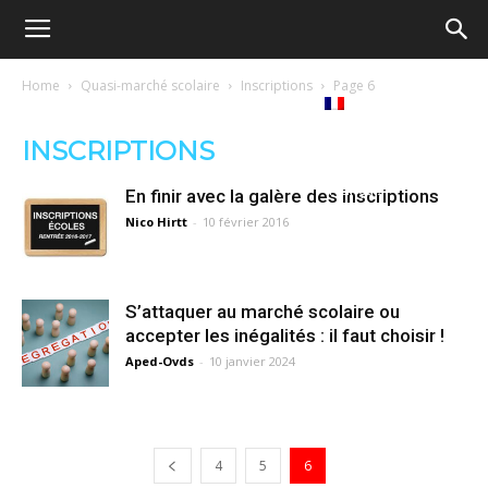
Ecole
Home
Quasi-marché scolaire
Inscriptions
Page 6
re
Tribunes
Médiathèque
Livres
démocratique
INSCRIPTIONS
ue
Français
En finir avec la galère des inscriptions
–
Nico Hirtt
-
10 février 2016
Democratische
S’attaquer au marché scolaire ou
accepter les inégalités : il faut choisir !
Aped-Ovds
-
10 janvier 2024
school
4
5
6