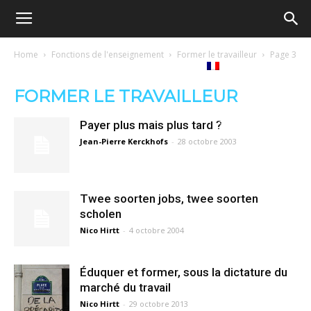
Ecole
Home
Fonctions de l'enseignement
Former le travailleur
Page 3
re
Tribunes
Médiathèque
Livres
démocratique
FORMER LE TRAVAILLEUR
ue
Français
Payer plus mais plus tard ?
–
Jean-Pierre Kerckhofs
-
28 octobre 2003
Democratische
Twee soorten jobs, twee soorten
scholen
Nico Hirtt
-
4 octobre 2004
school
Éduquer et former, sous la dictature du
marché du travail
Nico Hirtt
-
29 octobre 2013