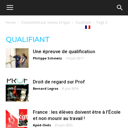
Ecole
Home
Classement par niveau et type
Qualifiant
Page 3
re
Tribunes
Médiathèque
Livres
démocratique
QUALIFIANT
ue
Français
Une épreuve de qualification
–
Philippe Schmetz
-
14 juin 2011
Democratische
Droit de regard sur Prof
Bernard Legros
-
8 juin 2014
school
France : les élèves doivent être à l’École
et non mourir au travail !
Aped-Ovds
-
25 juin 2025