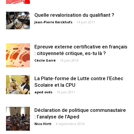
Quelle revalorisation du qualifiant ?
Jean-Pierre Kerckhofs
-
14 juin 2011
Epreuve externe certificative en français
: citoyenneté critique, es-tu là ?
Cécile Gorré
-
16 juin 2014
La Plate-forme de Lutte contre l’Echec
Scolaire et la CPU
aped ovds
-
14 juin 2011
Déclaration de politique communautaire
: l’analyse de l’Aped
Nico Hirtt
-
4 septembre 2014