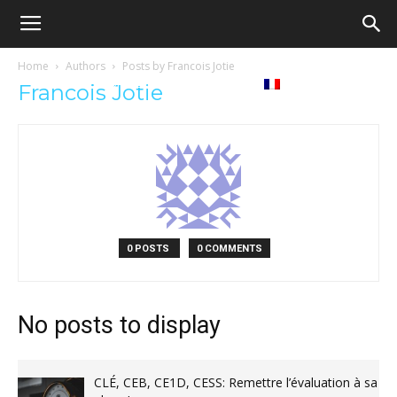
Ecole
Home
Authors
Posts by Francois Jotie
re
Tribunes
Médiathèque
Livres
Francois Jotie
démocratique
ue
Français
–
Democratische
0 POSTS
0 COMMENTS
school
No posts to display
CLÉ, CEB, CE1D, CESS: Remettre l’évaluation à sa